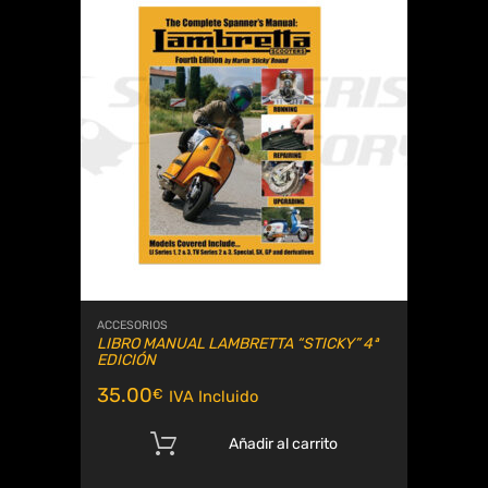
ACCESORIOS
LIBRO MANUAL LAMBRETTA “STICKY” 4ª
EDICIÓN
35.00
€
IVA Incluido
Añadir al carrito