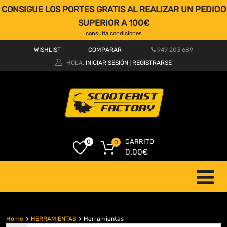
CONSIGUE LOS PORTES GRATIS AL REALIZAR UN PEDIDO
SUPERIOR A 100€
consulta condiciones
WISHLIST
COMPARAR
949 203 689
HOLA.
INICIAR SESIÓN
REGISTRARSE
|
CARRITO
0
0
0.00
€
Home
HERRAMIENTAS
Herramientas