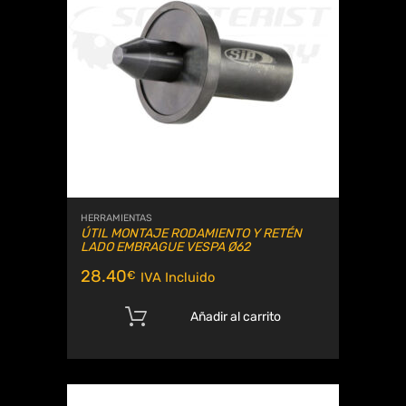
HERRAMIENTAS
ÚTIL MONTAJE RODAMIENTO Y RETÉN
LADO EMBRAGUE VESPA Ø62
28.40
€
IVA Incluido
Añadir al carrito