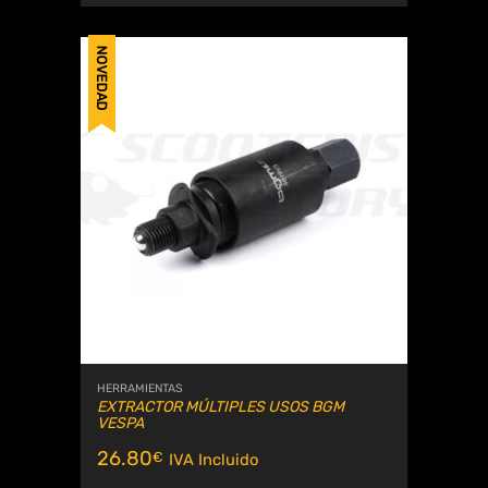
NOVEDAD
HERRAMIENTAS
EXTRACTOR MÚLTIPLES USOS BGM
VESPA
26.80
€
IVA Incluido