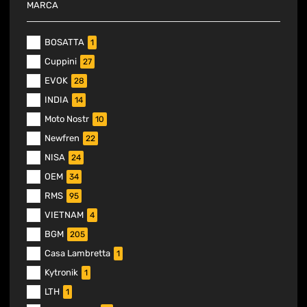
MARCA
BOSATTA
1
Cuppini
27
EVOK
28
INDIA
14
Moto Nostr
10
Newfren
22
NISA
24
OEM
34
RMS
95
VIETNAM
4
BGM
205
Casa Lambretta
1
Kytronik
1
LTH
1