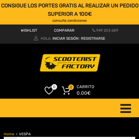
CONSIGUE LOS PORTES GRATIS AL REALIZAR UN PEDIDO
SUPERIOR A 100€
consulta condiciones
WISHLIST
COMPARAR
949 203 689
HOLA.
INICIAR SESIÓN
REGISTRARSE
|
CARRITO
0
0
0.00
€
Home
VESPA