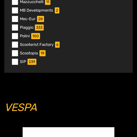
Mazzucchelli
11
MB Developments
2
Mec-Eur
28
Piaggio
333
Polini
100
Scooterist Factory
6
Scootopia
19
SIP
239
VESPA