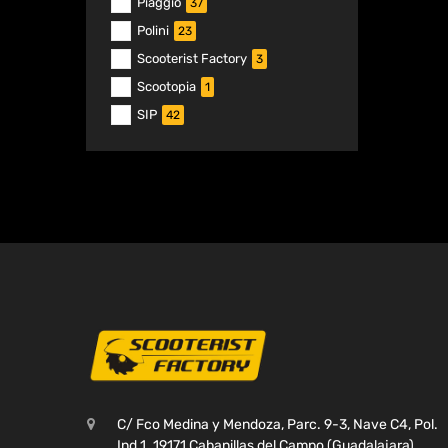
Piaggio
37
Polini
23
Scooterist Factory
3
Scootopia
1
SIP
42
C/ Fco Medina y Mendoza, Parc. 9-3, Nave C4, Pol.
Ind 1. 19171 Cabanillas del Campo (Guadalajara)