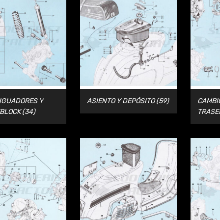
IGUADORES Y
ASIENTO Y DEPÓSITO
(59)
CAMBI
TBLOCK
(34)
TRASE