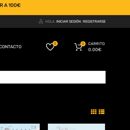
R A 100€
HOLA.
INICIAR SESIÓN
REGISTRARSE
|
CARRITO
0
0
CONTACTO
0.00
€