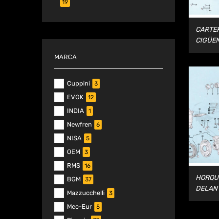
19
CARTER
CIGÜE
MARCA
Cuppini
3
EVOK
12
INDIA
1
Newfren
6
NISA
5
OEM
3
RMS
16
HORQU
BGM
37
DELAN
Mazzucchelli
3
Mec-Eur
5