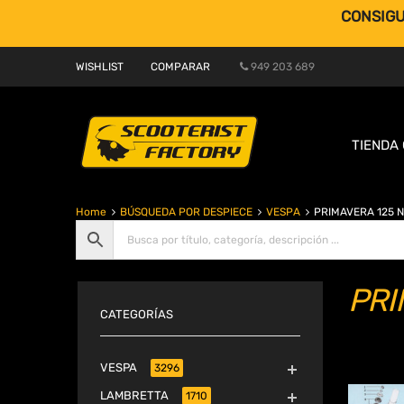
CONSIGU
WISHLIST
COMPARAR
949 203 689
TIENDA 
Home
BÚSQUEDA POR DESPIECE
VESPA
PRIMAVERA 125 N
PRI
CATEGORÍAS
VESPA
3296
LAMBRETTA
1710