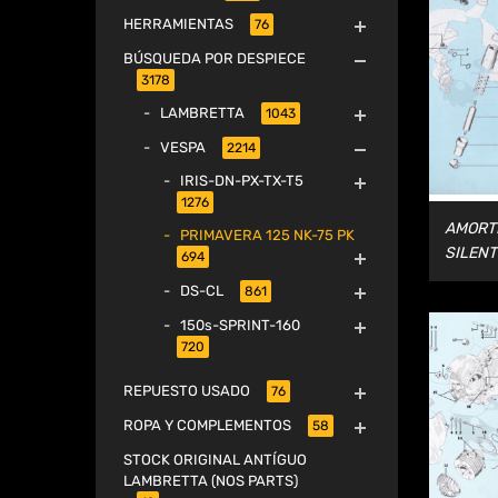
HERRAMIENTAS
76
BÚSQUEDA POR DESPIECE
3178
LAMBRETTA
1043
VESPA
2214
IRIS-DN-PX-TX-T5
1276
AMORT
PRIMAVERA 125 NK-75 PK
SILEN
694
DS-CL
861
150s-SPRINT-160
720
REPUESTO USADO
76
ROPA Y COMPLEMENTOS
58
STOCK ORIGINAL ANTÍGUO
LAMBRETTA (NOS PARTS)