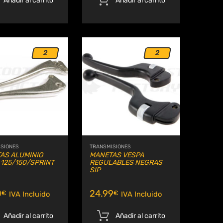
Añadir al carrito
Añadir al carrito
2
2
Añadir a Wishlist
Añadir a Wishlis
Comparar
Comparar
SIONES
TRANSMISIONES
AS ALUMINIO
MANETAS VESPA
 125/150/SPRINT
REGULABLES NEGRAS
SIP
0
24.99
€
€
IVA Incluido
IVA Incluido
Añadir al carrito
Añadir al carrito