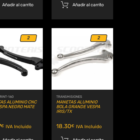
Añadir al carrito
Añadir al carrito
2
2
Añadir a Wishlist
Añadir a Wishlis
Comparar
Comparar
RINT-160
TRANSMISIONES
AS ALUMINIO CNC
MANETAS ALUMINIO
ESPA NEGRO MATE
BOLA GRANDE VESPA
IRIS/TX
7
18.30
€
€
IVA Incluido
IVA Incluido