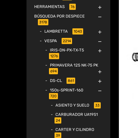
HERRAMIENTAS
76
BÚSQUEDA POR DESPIECE
3178
LAMBRETTA
1043
VESPA
2214
IRIS-DN-PX-TX-T5
1276
PRIMAVERA 125 NK-75 PK
694
DS-CL
861
150s-SPRINT-160
720
ASIENTO Y SUELO
33
CARBURADOR UA19S1
24
CARTER Y CILINDRO
39