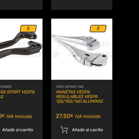
2
2
Añadir a Wishlist
Añadir a Wishlis
Comparar
Comparar
SIONES
150S-SPRINT-160
AS SPORT VESPA
MANETAS VESPA
AS
REGULABLES VESPA
125/150/160 ALUMINIO
0
27.50
€
€
IVA Incluido
IVA Incluido
Añadir al carrito
Añadir al carrito