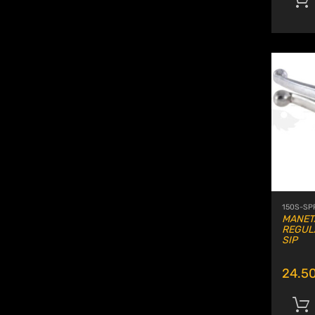
150S-SP
MANET
REGUL
SIP
24.5