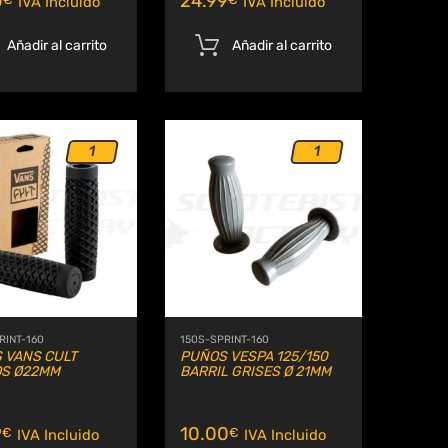
0
24.99
IVA Incluido
IVA Incluido
Añadir al carrito
Añadir al carrito
1
1
Añadir a Wishlist
Añadir a Wishlis
Comparar
Comparar
RINT-160
150S-SPRINT-160
 VANS CULT
PUÑOS VESPA 125/150
S Ø22MM
BARRIL GRISES Ø 21MM
9
10.00
€
€
IVA Incluido
IVA Incluido