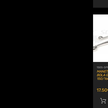
150S-SP
MANET
BOLA 
150/16
17.50