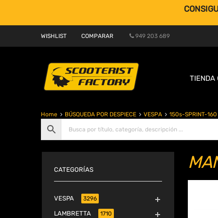
CONSIGU
WISHLIST
COMPARAR
949 203 689
TIENDA 
Home
BÚSQUEDA POR DESPIECE
VESPA
150s-SPRINT-160
MAN
CATEGORÍAS
VESPA
3296
LAMBRETTA
1710