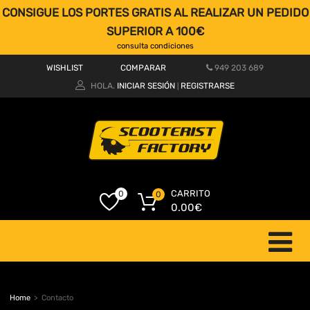
CONSIGUE LOS PORTES GRATIS AL REALIZAR UN PEDIDO
SUPERIOR A 100€
consulta condiciones
WISHLIST
COMPARAR
949 203 689
HOLA.
INICIAR SESIÓN
REGISTRARSE
|
CARRITO
0
0
0.00
€
Home
>
Contacto