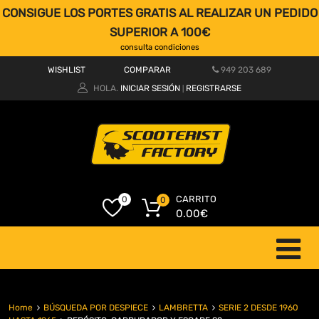
CONSIGUE LOS PORTES GRATIS AL REALIZAR UN PEDIDO
SUPERIOR A 100€
consulta condiciones
WISHLIST
COMPARAR
949 203 689
HOLA.
INICIAR SESIÓN
REGISTRARSE
|
CARRITO
0
0
0.00
€
Home
BÚSQUEDA POR DESPIECE
LAMBRETTA
SERIE 2 DESDE 1960