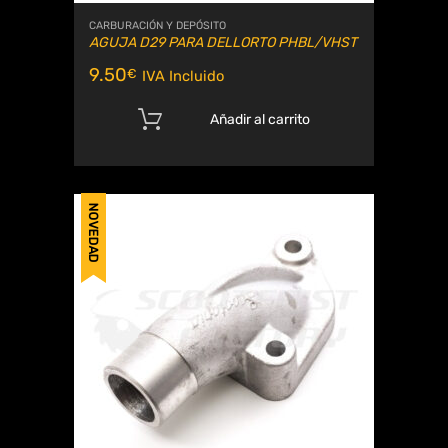
CARBURACIÓN Y DEPÓSITO
AGUJA D29 PARA DELLORTO PHBL/VHST
9.50
€
IVA Incluido
Añadir al carrito
NOVEDAD