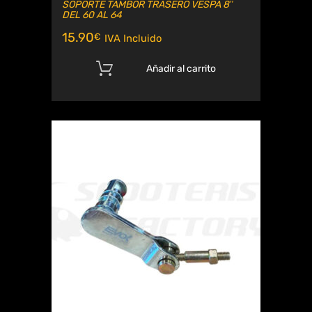
SOPORTE TAMBOR TRASERO VESPA 8″
DEL 60 AL 64
15.90
€
IVA Incluido
Añadir al carrito