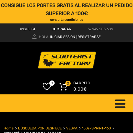
CONSIGUE LOS PORTES GRATIS AL REALIZAR UN PEDIDO
SUPERIOR A 100€
consulta condiciones
WISHLIST
COMPARAR
949 203 689
HOLA.
INICIAR SESIÓN
REGISTRARSE
|
CARRITO
0
0
0.00
€
Home
BÚSQUEDA POR DESPIECE
VESPA
150s-SPRINT-160