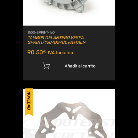
150S-SPRINT-160
TAMBOR DELANTERO VESPA
SPRINT/160/DS/CL FA ITALIA
90.50
€
IVA Incluido
Añadir al carrito
NOVEDAD