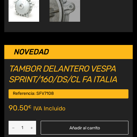
NOVEDAD
TAMBOR DELANTERO VESPA
SPRINT/160/DS/CL FA ITALIA
Referencia:
SFV7108
90.50
€
IVA Incluido
Añadir al carrito