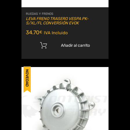
RUEDAS Y FRENOS
LEVA FRENO TRASERO VESPA PK-
S/XL/FL CONVERSIÓN EVOK
34.70
€
IVA Incluido
Añadir al carrito
NOVEDAD