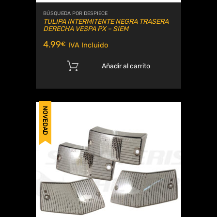
BÚSQUEDA POR DESPIECE
TULIPA INTERMITENTE NEGRA TRASERA
DERECHA VESPA PX – SIEM
4.99
€
IVA Incluido
Añadir al carrito
NOVEDAD