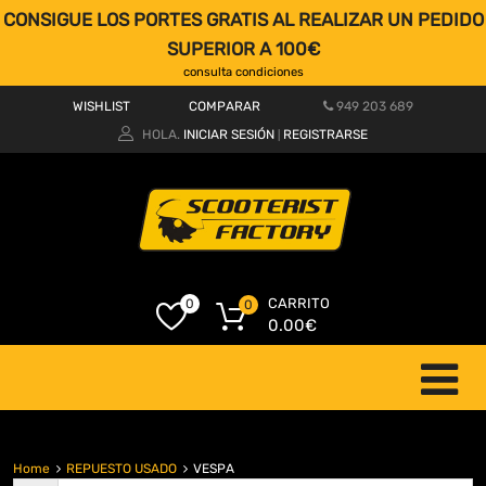
CONSIGUE LOS PORTES GRATIS AL REALIZAR UN PEDIDO
SUPERIOR A 100€
consulta condiciones
WISHLIST
COMPARAR
949 203 689
HOLA.
INICIAR SESIÓN
REGISTRARSE
|
CARRITO
0
0
0.00
€
Home
REPUESTO USADO
VESPA