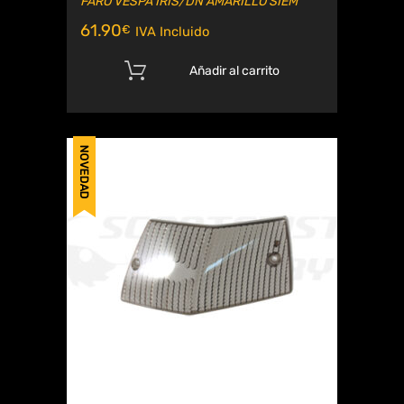
FARO VESPA IRIS/DN AMARILLO SIEM
61.90
€
IVA Incluido
Añadir al carrito
NOVEDAD