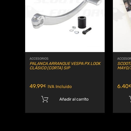
Compa
ACCESORIOS
ACCESOR
PALANCA ARRANQUE VESPA PX LOOK
SCOOT
CLÁSICO (CORTA) SIP
MAYO/
49.99
6.40
€
IVA Incluido
Añadir al carrito