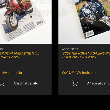
rar
Comparar
IOS
ACCESORIOS
ER NOVA MAGAZINE Nº55
SCOOTER NOVA MAGAZINE Nº
JUNIO 2026
JULIO/AGOSTO 2026
6.40
€
€
IVA Incluido
IVA Incluido
Añadir al carrito
Añadir al carri