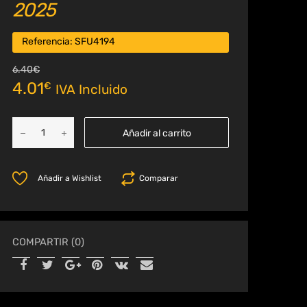
2025
Referencia:
SFU4194
6.40
€
4.01
€
IVA Incluido
Añadir al carrito
Añadir a Wishlist
Comparar
COMPARTIR (0)