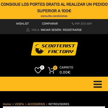
CONSIGUE LOS PORTES GRATIS AL REALIZAR UN PEDIDO
SUPERIOR A 100€
consulta condiciones
WISHLIST
COMPARAR
949 203 689
HOLA.
INICIAR SESIÓN
REGISTRARSE
|
CARRITO
0
0
0.00
€
Home
VESPA
ACCESORIOS
RETROVISORES