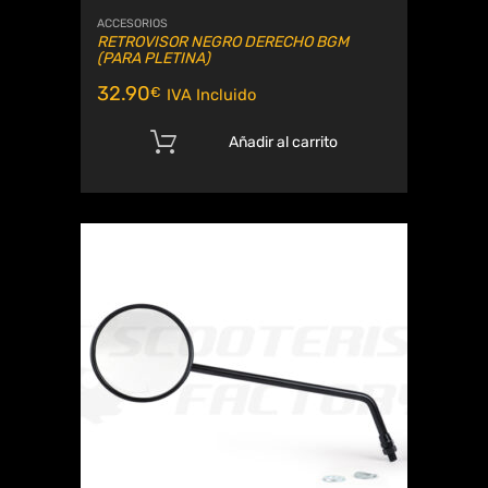
ACCESORIOS
RETROVISOR NEGRO DERECHO BGM
(PARA PLETINA)
32.90
€
IVA Incluido
Añadir al carrito