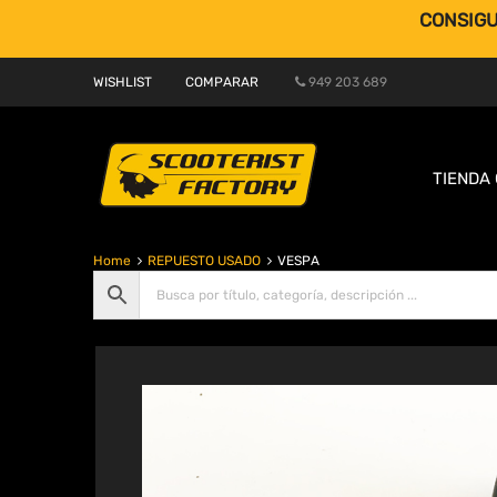
CONSIGU
WISHLIST
COMPARAR
949 203 689
TIENDA 
Home
REPUESTO USADO
VESPA