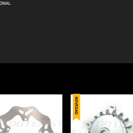
IONAL
NOVEDAD
Añadir a Wishlist
rar
Comparar