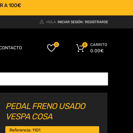
R A 100€
HOLA.
INICIAR SESIÓN
REGISTRARSE
|
CARRITO
0
0
CONTACTO
0.00
€
PEDAL FRENO USADO
VESPA COSA
Referencia:
1101