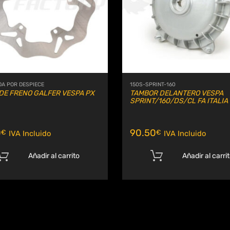
A POR DESPIECE
150S-SPRINT-160
DE FRENO GALFER VESPA PX
TAMBOR DELANTERO VESPA
SPRINT/160/DS/CL FA ITALIA
0
90.50
€
€
IVA Incluido
IVA Incluido
Añadir al carrito
Añadir al carri