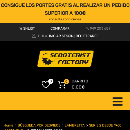
CONSIGUE LOS PORTES GRATIS AL REALIZAR UN PEDIDO
SUPERIOR A 100€
consulta condiciones
WISHLIST
COMPARAR
949 203 689
HOLA.
INICIAR SESIÓN
REGISTRARSE
|
CARRITO
0
0
0.00
€
Home
BÚSQUEDA POR DESPIECE
LAMBRETTA
SERIE 2 DESDE 1960