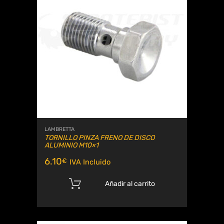
LAMBRETTA
TORNILLO PINZA FRENO DE DISCO
ALUMINIO M10×1
6.10
€
IVA Incluido
Añadir al carrito