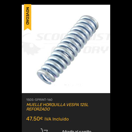
NOVEDAD
150S-SPRINT-160
MUELLE HORQUILLA VESPA 125L
REFORZADO
47.50
€
IVA Incluido
Añadir al carrito