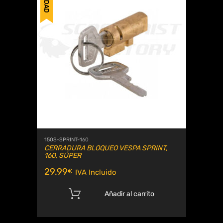
150S-SPRINT-160
CERRADURA BLOQUEO VESPA SPRINT,
160, SÚPER
29.99
€
IVA Incluido
Añadir al carrito