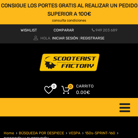
CONSIGUE LOS PORTES GRATIS AL REALIZAR UN PEDIDO
SUPERIOR A 100€
consulta condiciones
WISHLIST
COMPARAR
949 203 689
HOLA.
INICIAR SESIÓN
REGISTRARSE
|
CARRITO
0
0
0.00
€
Home
BÚSQUEDA POR DESPIECE
VESPA
150s-SPRINT-160