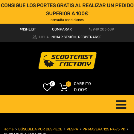
CONSIGUE LOS PORTES GRATIS AL REALIZAR UN PEDIDO
SUPERIOR A 100€
consulta condiciones
WISHLIST
COMPARAR
949 203 689
HOLA.
INICIAR SESIÓN
REGISTRARSE
|
CARRITO
0
0
0.00
€
Home
BÚSQUEDA POR DESPIECE
VESPA
PRIMAVERA 125 NK-75 PK