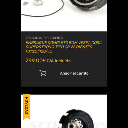
BÚSQUEDA POR DESPIECE
EMBRAGUE COMPLETO BGM VESPA COSA
SUPERSTRONG TIPO CR 22 DIENTES
PX125/150/T5
299.00
€
IVA Incluido
Añadir al carrito
NOVEDAD