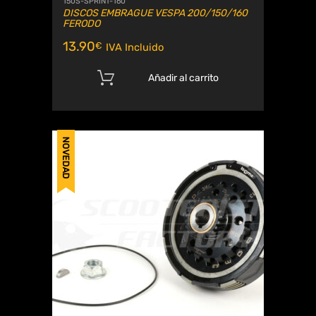
150S-SPRINT-160
DISCOS EMBRAGUE VESPA 200/150/160
FERODO
13.90
€
IVA Incluido
Añadir al carrito
NOVEDAD