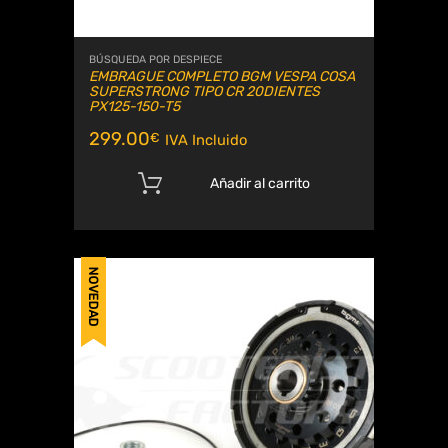
BÚSQUEDA POR DESPIECE
EMBRAGUE COMPLETO BGM VESPA COSA
SUPERSTRONG TIPO CR 20DIENTES
PX125-150-T5
299.00
€
IVA Incluido
Añadir al carrito
NOVEDAD