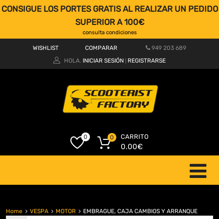
CONSIGUE LOS PORTES GRATIS AL REALIZAR UN PEDIDO
SUPERIOR A 100€
consulta condiciones
WISHLIST
COMPARAR
949 203 689
HOLA.
INICIAR SESIÓN
REGISTRARSE
|
CARRITO
0
0
0.00
€
Home
VESPA
MOTOR
EMBRAGUE, CAJA CAMBIOS Y ARRANQUE