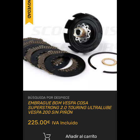
NOVEDAD
BÚSQUEDA POR DESPIECE
EMBRAGUE BGM VESPA COSA
SUPERSTRONG 2.0 TOURING ULTRALUBE
VESPA 200 SIN PIÑÓN
225.00
€
IVA Incluido
Añadir al carrito