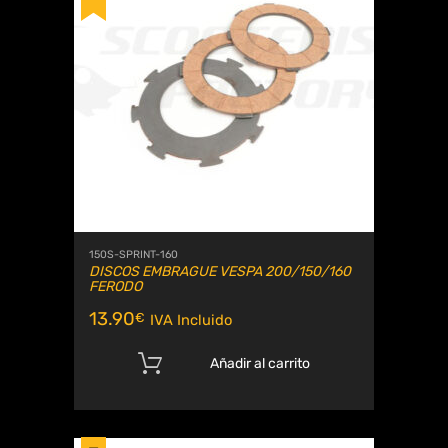
150S-SPRINT-160
DISCOS EMBRAGUE VESPA 200/150/160
FERODO
13.90
€
IVA Incluido
Añadir al carrito