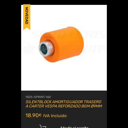
NOVEDAD
150S-SPRINT-160
SILENTBLOCK AMORTIGUADOR TRASERO
A CARTER VESPA REFORZADO BGM Ø9MM
18.90
€
IVA Incluido