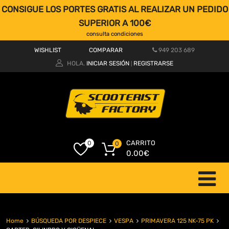
CONSIGUE LOS PORTES GRATIS AL REALIZAR UN PEDIDO
SUPERIOR A 100€
consulta condiciones
WISHLIST
COMPARAR
949 203 689
HOLA.
INICIAR SESIÓN
REGISTRARSE
|
CARRITO
0
0
0.00
€
Home
BÚSQUEDA POR DESPIECE
VESPA
PRIMAVERA 125 NK-75 PK