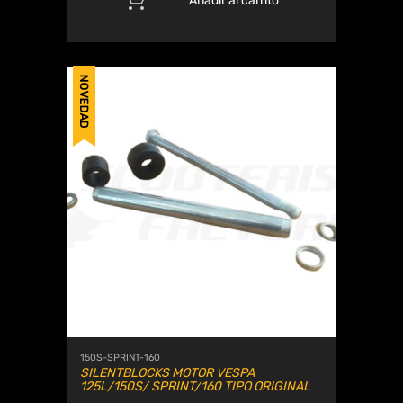
Añadir al carrito
NOVEDAD
150S-SPRINT-160
SILENTBLOCKS MOTOR VESPA
125L/150S/ SPRINT/160 TIPO ORIGINAL