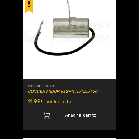
150S-SPRINT-160
CONDENSADOR VESPA 75/125/150
11.99
€
IVA Incluido
Añadir al carrito