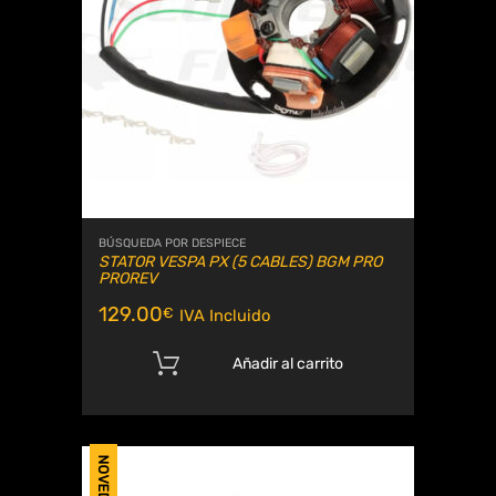
BÚSQUEDA POR DESPIECE
STATOR VESPA PX (5 CABLES) BGM PRO
PROREV
129.00
€
IVA Incluido
Añadir al carrito
NOVEDAD