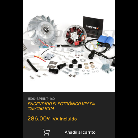
150S-SPRINT-160
ENCENDIDO ELECTRÓNICO VESPA
125/150 BGM
286.00
€
IVA Incluido
Añadir al carrito