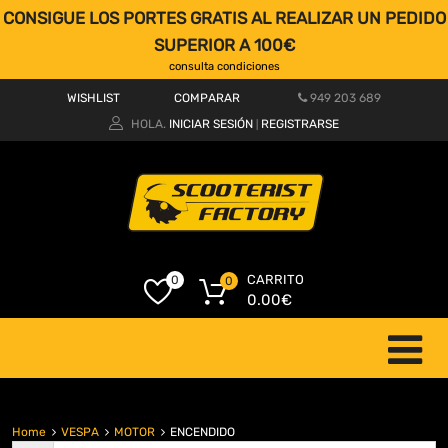
CONSIGUE LOS PORTES GRATIS AL REALIZAR UN PEDIDO
SUPERIOR A 100€
consulta condiciones
WISHLIST
COMPARAR
949 203 689
HOLA.
INICIAR SESIÓN
REGISTRARSE
|
CARRITO
0
0
0.00
€
Home
VESPA
MOTOR
ENCENDIDO