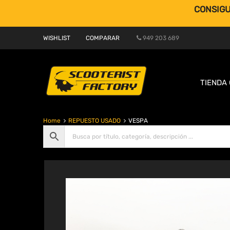
CONSIGU
WISHLIST
COMPARAR
949 203 689
TIENDA 
Home
REPUESTO USADO
VESPA