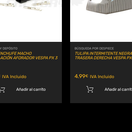
 Y DEPÓSITO
BÚSQUEDA POR DESPIECE
ENCHUFE MACHO
TULIPA INTERMITENTE NEGRA
ACIÓN AFORADOR VESPA PX 3
TRASERA DERECHA VESPA PX 
4.99
€
€
IVA Incluido
IVA Incluido
Añadir al carrito
Añadir al carri