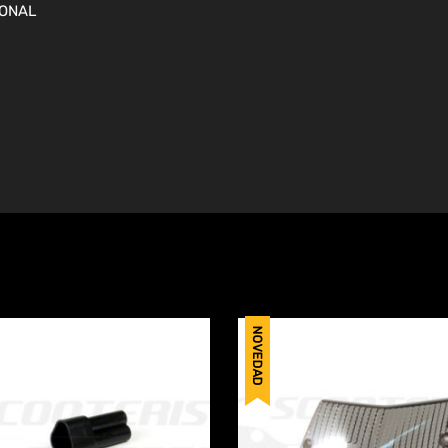
IONAL
NOVEDAD
Añadir a Wishlist
rar
Comparar