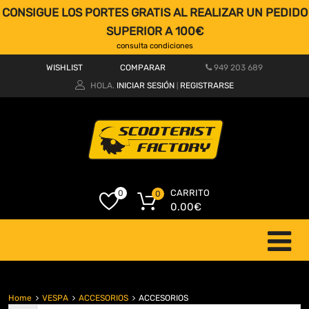
CONSIGUE LOS PORTES GRATIS AL REALIZAR UN PEDIDO
SUPERIOR A 100€
consulta condiciones
WISHLIST
COMPARAR
949 203 689
HOLA.
INICIAR SESIÓN
REGISTRARSE
|
CARRITO
0
0
0.00
€
Home
VESPA
ACCESORIOS
ACCESORIOS