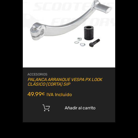
ACCESORIOS
PALANCA ARRANQUE VESPA PX LOOK
CLÁSICO (CORTA) SIP
49.99
€
IVA Incluido
Añadir al carrito