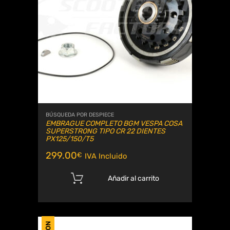
BÚSQUEDA POR DESPIECE
EMBRAGUE COMPLETO BGM VESPA COSA
SUPERSTRONG TIPO CR 22 DIENTES
PX125/150/T5
299.00
€
IVA Incluido
Añadir al carrito