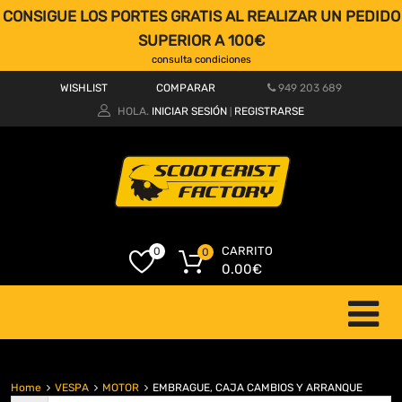
CONSIGUE LOS PORTES GRATIS AL REALIZAR UN PEDIDO
SUPERIOR A 100€
consulta condiciones
WISHLIST
COMPARAR
949 203 689
HOLA.
INICIAR SESIÓN
REGISTRARSE
|
CARRITO
0
0
0.00
€
Home
VESPA
MOTOR
EMBRAGUE, CAJA CAMBIOS Y ARRANQUE