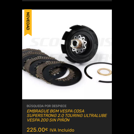
NOVEDAD
BÚSQUEDA POR DESPIECE
EMBRAGUE BGM VESPA COSA
SUPERSTRONG 2.0 TOURING ULTRALUBE
VESPA 200 SIN PIÑÓN
225.00
€
IVA Incluido