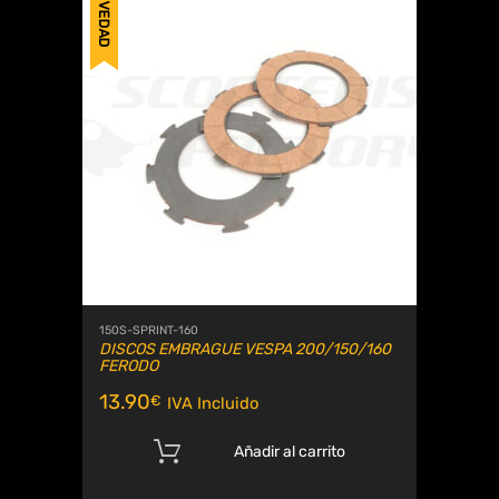
NOVEDAD
150S-SPRINT-160
DISCOS EMBRAGUE VESPA 200/150/160
FERODO
13.90
€
IVA Incluido
Añadir al carrito