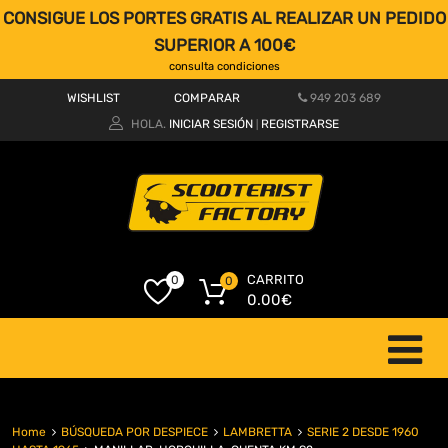
CONSIGUE LOS PORTES GRATIS AL REALIZAR UN PEDIDO
SUPERIOR A 100€
consulta condiciones
WISHLIST
COMPARAR
949 203 689
HOLA.
INICIAR SESIÓN
REGISTRARSE
|
CARRITO
0
0
0.00
€
Home
BÚSQUEDA POR DESPIECE
LAMBRETTA
SERIE 2 DESDE 1960