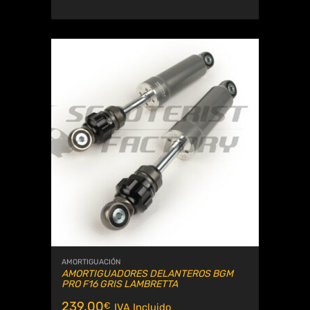
AMORTIGUACIÓN
AMORTIGUADORES DELANTEROS BGM
PRO F16 GRIS LAMBRETTA
239.00
€
IVA Incluido