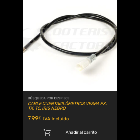
BÚSQUEDA POR DESPIECE
CABLE CUENTAKILÓMETROS VESPA PX,
TX, T5, IRIS NEGRO
7.99
€
IVA Incluido
Añadir al carrito