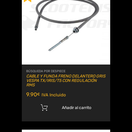
BÚSQUEDA POR DESPIECE
CABLE Y FUNDA FRENO DELANTERO GRIS
VESPA TX/IRIS/T5 CON REGULACIÓN
RMS
9.90
€
IVA Incluido
Añadir al carrito