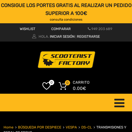
CONSIGUE LOS PORTES GRATIS AL REALIZAR UN PEDIDO
SUPERIOR A 100€
consulta condiciones
WISHLIST
COMPARAR
949 203 689
HOLA.
INICIAR SESIÓN
REGISTRARSE
|
CARRITO
0
0
0.00
€
Home
BÚSQUEDA POR DESPIECE
VESPA
DS-CL
TRANSMISIONES Y