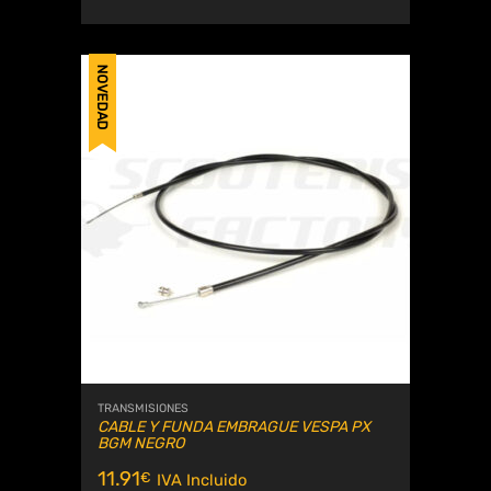
NOVEDAD
TRANSMISIONES
CABLE Y FUNDA EMBRAGUE VESPA PX
BGM NEGRO
11.91
€
IVA Incluido